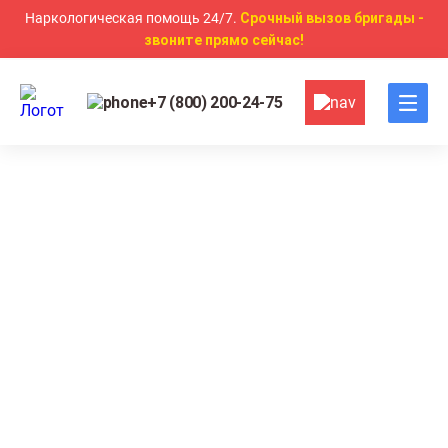
Наркологическая помощь 24/7.
Срочный вызов бригады -
звоните прямо сейчас!
+7 (800) 200-24-75
Главная
Алкоголизм
Подшивка от алкоголизма
Подшивка от алкоголизма в
Севастополе
Длительное блокирование тяги к алкоголю
Подшивка проводится сертифицированными
препаратами
Психологическая поддержка и контроль состояния