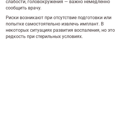
слабости, головокружения — важно немедленно
сообщить врачу.
Риски возникают при отсутствие подготовки или
попытке самостоятельно извлечь имплант. В
некоторых ситуациях развития воспаления, но это
редкость при стерильных условиях.
Что делать сейчас?
Мы знаем всю глубину проблемы и знаем, как
вам помочь. Консультанты программы сами в
прошлом преодолели зависимость и знают
изнутри все стороны болезни. Свяжитесь с нами
и получите профессиональную консультацию
бесплатно и анонимно