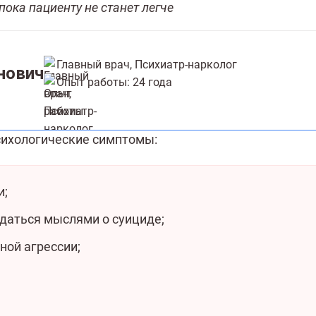
ока пациенту не станет легче
Главный врач, Психиатр-нарколог
нович
Опыт работы: 24 года
сихологические симптомы:
и;
даться мыслями о суициде;
ной агрессии;