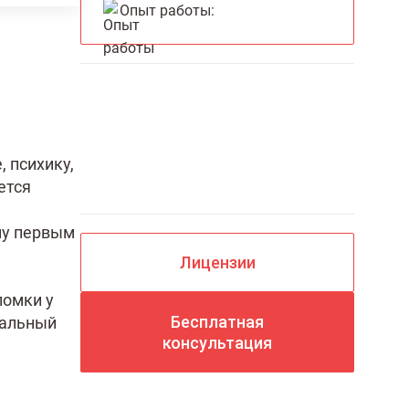
Опыт работы:
Вызов врача на дом
круглосуточно
 психику,
ется
му первым
Лицензии
ломки у
Бесплатная
уальный
консультация