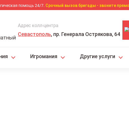
гическая помощь 24/7.
Срочный вызов бригады - звоните прямо
Адрес колл-центра
Севастополь
, пр. Генерала Острякова, 64
латный
ния
Игромания
Другие услуги
отической ломки