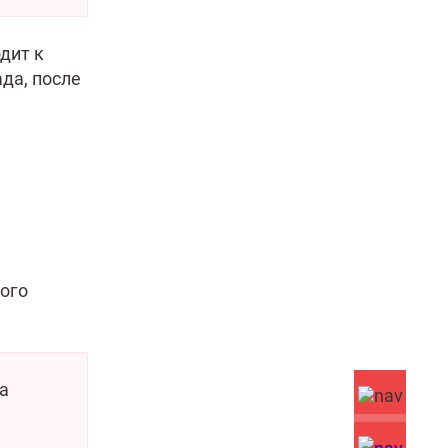
дит к
да, после
ого
а