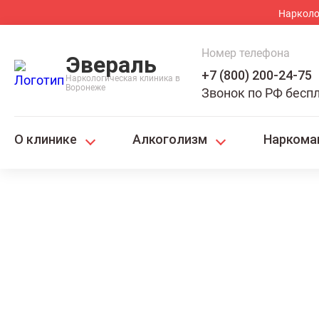
Нарколо
Номер телефона
Эвераль
+7 (800) 200-24-75
Наркологическая клиника в
Воронеже
Звонок по РФ бесп
О клинике
Алкоголизм
Наркома
Главная
Наркомания
Снятие наркотической ломки
Снятие нарк
Севастополе