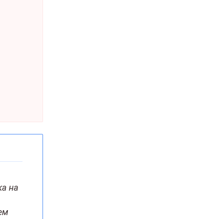
ка на
ем