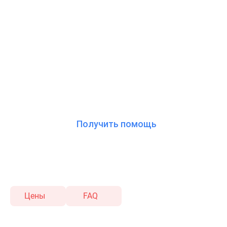
Индивидуальный подбор препаратов в 
Быстрое купирование абстиненции с пе
Снятие ломки проводится анонимно, с
Получить помощь
Цены
FAQ